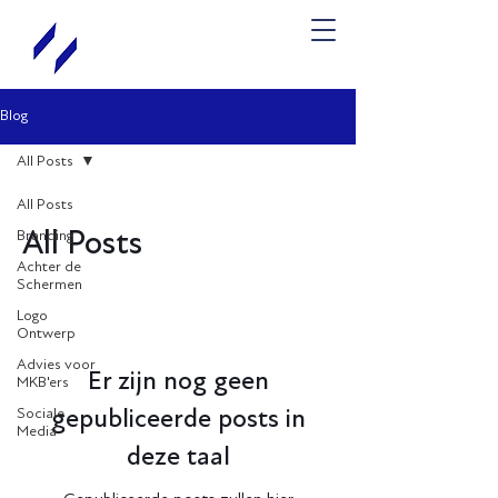
Blog
All Posts
All Posts
Branding
All Posts
Achter de
Schermen
Logo
Ontwerp
Advies voor
Er zijn nog geen
MKB'ers
Sociale
gepubliceerde posts in
Media
deze taal